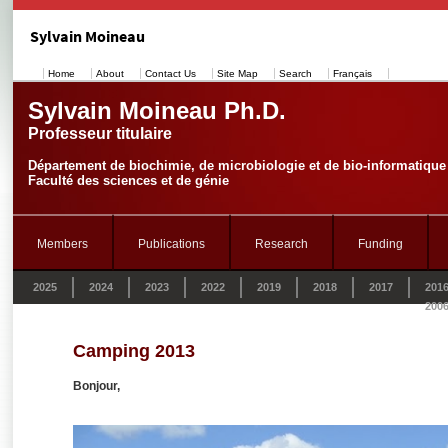
Sylvain Moineau
Home
About
Contact Us
Site Map
Search
Français
Sylvain Moineau Ph.D.
Professeur titulaire
Département de biochimie, de microbiologie et de bio-informatique
Faculté des sciences et de génie
Members
Publications
Research
Funding
2025
2024
2023
2022
2019
2018
2017
201
200
Camping 2013
Bonjour,