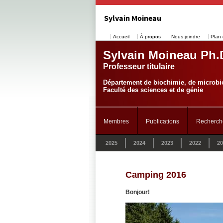
Sylvain Moineau
Accueil
À propos
Nous joindre
Plan 
Sylvain Moineau Ph.
Professeur titulaire
Département de biochimie, de microbio
Faculté des sciences et de génie
Membres
Publications
Recherch
2025
2024
2023
2022
20
Camping 2016
Bonjour!