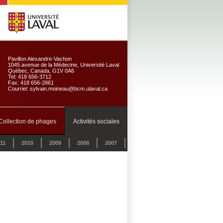
Pavillon Alexandre-Vachon
1045 avenue de la Médecine, Université Laval
Québec, Canada, G1V 0A6
Tel: 418 656-3712
Fax: 418 656-2861
Courriel: sylvain.moineau@bcm.ulaval.ca
Collection de phages
Activités sociales
11
2010
2009
2008
2007