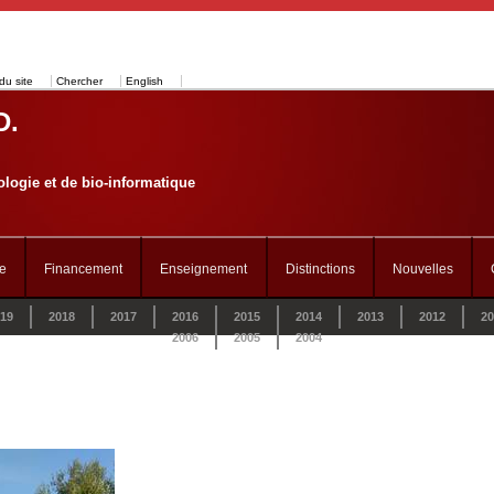
du site
Chercher
English
D.
logie et de bio-informatique
e
Financement
Enseignement
Distinctions
Nouvelles
19
2018
2017
2016
2015
2014
2013
2012
20
2006
2005
2004