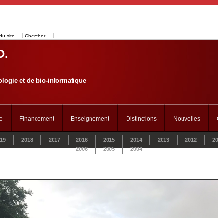
du site
Chercher
D.
logie et de bio-informatique
e
Financement
Enseignement
Distinctions
Nouvelles
19
2018
2017
2016
2015
2014
2013
2012
20
2006
2005
2004