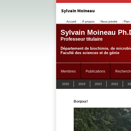
Sylvain Moineau
Accueil
À propos
Nous joindre
Plan 
Sylvain Moineau Ph.
Professeur titulaire
Département de biochimie, de microbio
Faculté des sciences et de génie
Membres
Publications
Recherch
2025
2024
2023
2022
20
Bonjour!