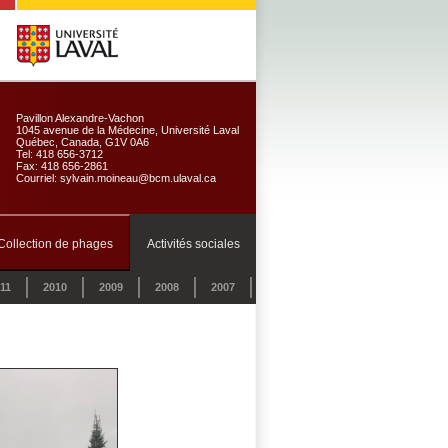
Pavillon Alexandre-Vachon
1045 avenue de la Médecine, Université Laval
Québec, Canada, G1V 0A6
Tel: 418 656-3712
Fax: 418 656-2861
Courriel: sylvain.moineau@bcm.ulaval.ca
Collection de phages
Activités sociales
11
2010
2009
2008
2007