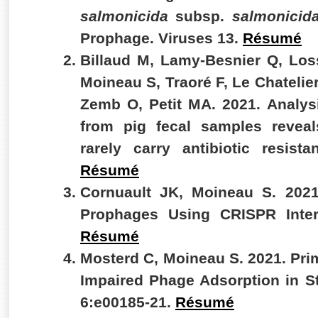
salmonicida
subsp.
salmonicid
Prophage. Viruses 13.
Résumé
Billaud M, Lamy-Besnier Q, Lo
Moineau S, Traoré F, Le Chatelier
Zemb O, Petit MA. 2021. Analy
from pig fecal samples revea
rarely carry antibiotic resi
Résumé
Cornuault JK, Moineau S. 2021
Prophages Using CRISPR Inter
Résumé
Mosterd C, Moineau S. 2021. Pr
Impaired Phage Adsorption in 
6:e00185-21.
Résumé