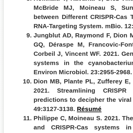
McBride MJ, Moineau S, Sun
between Different CRISPR-Cas 
RNA-Targeting System. mBio. 12
Jungblut AD, Raymond F, Dion 
GQ, Déraspe M, Francovic-Font
Corbeil J, Vincent WF. 2021. G
systems in the cyanobacteriu
Environ Microbiol. 23:2955-2968
Dion MB, Plante PL, Zufferey E,
2021. Streamlining CRISPR 
predictions to decipher the vira
49:3127-3138.
Résumé
Philippe C, Moineau S. 2021. Th
and CRISPR-Cas systems in 