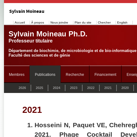
Sylvain Moineau
Accueil
À propos
Nous joindre
Plan du site
Chercher
English
Sylvain Moineau Ph.D.
Professeur titulaire
Département de biochimie, de microbiologie et de bio-informatique
Faculté des sciences et de génie
Membres
Publications
Recherche
Financement
Ensei
2026
2025
2024
2023
2022
2021
2020
2021
Hosseini N, Paquet VE, Chehreg
2021. Phage Cocktail Dev