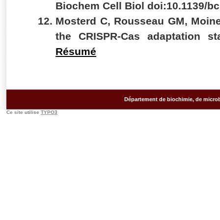
Biochem Cell Biol doi:10.1139/b
Mosterd C, Rousseau GM, Moinea
the CRISPR-Cas adaptation st
Résumé
Département de biochimie, de microb
Ce site utilise
TYPO3