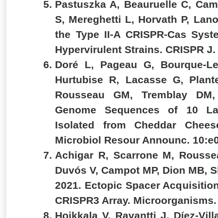
Pastuszka A, Beauruelle C, Ca
S, Mereghetti L, Horvath P, Lano
the Type II-A CRISPR-Cas Syst
Hypervirulent Strains. CRISPR J.
Doré L, Pageau G, Bourque-Le
Hurtubise R, Lacasse G, Plant
Rousseau GM, Tremblay DM,
Genome Sequences of 10 Lac
Isolated from Cheddar Chee
Microbiol Resour Announc. 10:e
Achigar R, Scarrone M, Rousse
Duvós V, Campot MP, Dion MB, S
2021. Ectopic Spacer Acquisitio
CRISPR3 Array. Microorganisms.
Hoikkala V, Ravantti J, Díez-Vil