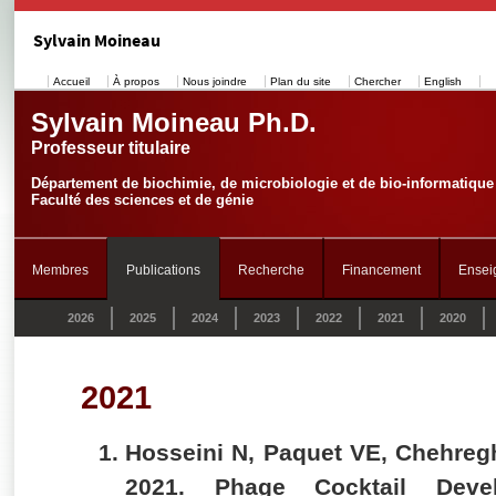
Sylvain Moineau
Accueil
À propos
Nous joindre
Plan du site
Chercher
English
Sylvain Moineau Ph.D.
Professeur titulaire
Département de biochimie, de microbiologie et de bio-informatique
Faculté des sciences et de génie
Membres
Publications
Recherche
Financement
Ensei
2026
2025
2024
2023
2022
2021
2020
2021
Hosseini N, Paquet VE, Chehreg
2021. Phage Cocktail Dev