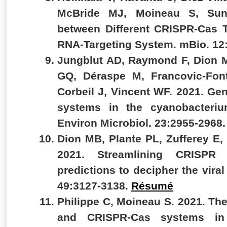
McBride MJ, Moineau S, Sun
between Different CRISPR-Cas 
RNA-Targeting System. mBio. 12
Jungblut AD, Raymond F, Dion 
GQ, Déraspe M, Francovic-Font
Corbeil J, Vincent WF. 2021. G
systems in the cyanobacteriu
Environ Microbiol. 23:2955-2968
Dion MB, Plante PL, Zufferey E,
2021. Streamlining CRISPR 
predictions to decipher the vira
49:3127-3138.
Résumé
Philippe C, Moineau S. 2021. Th
and CRISPR-Cas systems in 