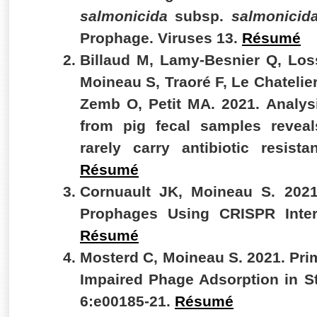
salmonicida
subsp.
salmonicid
Prophage. Viruses 13.
Résumé
Billaud M, Lamy-Besnier Q, Lo
Moineau S, Traoré F, Le Chatelier
Zemb O, Petit MA. 2021. Analy
from pig fecal samples revea
rarely carry antibiotic resi
Résumé
Cornuault JK, Moineau S. 2021
Prophages Using CRISPR Inter
Résumé
Mosterd C, Moineau S. 2021. Pr
Impaired Phage Adsorption in 
6:e00185-21.
Résumé