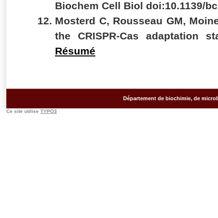
Biochem Cell Biol doi:10.1139/b
Mosterd C, Rousseau GM, Moinea
the CRISPR-Cas adaptation st
Résumé
Département de biochimie, de microb
Ce site utilise
TYPO3