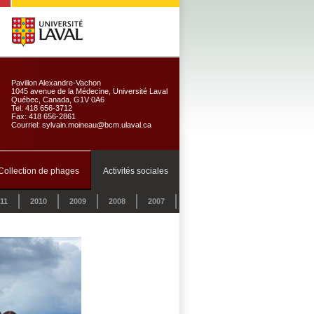
Pavillon Alexandre-Vachon
1045 avenue de la Médecine, Université Laval
Québec, Canada, G1V 0A6
Tel: 418 656-3712
Fax: 418 656-2861
Courriel: sylvain.moineau@bcm.ulaval.ca
Collection de phages
Activités sociales
11
2010
2009
2008
2007