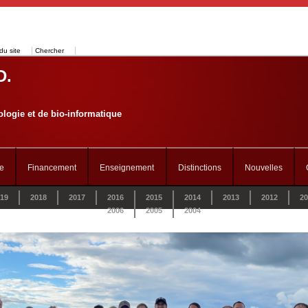
du site
Chercher
D.
logie et de bio-informatique
e
Financement
Enseignement
Distinctions
Nouvelles
19
2018
2017
2016
2015
2014
2013
2012
20
2006
2005
2004