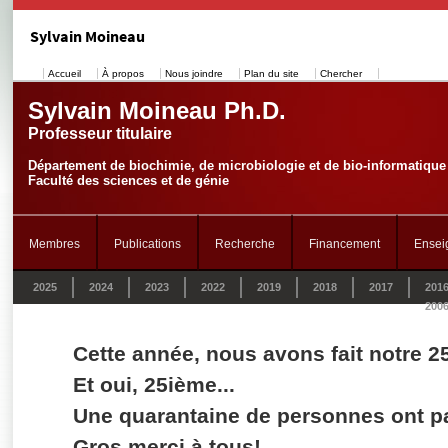
Sylvain Moineau
Accueil
À propos
Nous joindre
Plan du site
Chercher
Sylvain Moineau Ph.D.
Professeur titulaire
Département de biochimie, de microbiologie et de bio-informatique
Faculté des sciences et de génie
Membres
Publications
Recherche
Financement
Ensei
2025
2024
2023
2022
2019
2018
2017
201
200
Cette année, nous avons fait notre 
Et oui, 25ième...
Une quarantaine de personnes ont pa
Gros merci à tous!