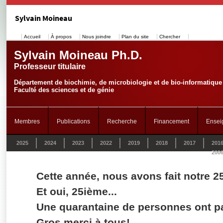
Sylvain Moineau
Accueil
À propos
Nous joindre
Plan du site
Chercher
Sylvain Moineau Ph.D.
Professeur titulaire
Département de biochimie, de microbiologie et de bio-informatique
Faculté des sciences et de génie
Membres
Publications
Recherche
Financement
Ensei
2025
2024
2023
2022
2019
2018
2017
201
200
Cette année, nous avons fait notre 
Et oui, 25ième...
Une quarantaine de personnes ont pa
Gros merci à tous!