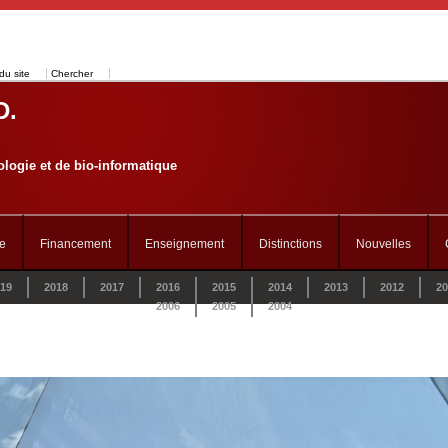
du site
Chercher
D.
logie et de bio-informatique
e
Financement
Enseignement
Distinctions
Nouvelles
19
2018
2017
2016
2015
2014
2013
2012
20
2006
2005
2004