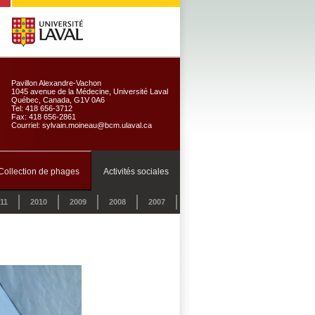
Pavillon Alexandre-Vachon
1045 avenue de la Médecine, Université Laval
Québec, Canada, G1V 0A6
Tel: 418 656-3712
Fax: 418 656-2861
Courriel: sylvain.moineau@bcm.ulaval.ca
Collection de phages
Activités sociales
11
2010
2009
2008
2007