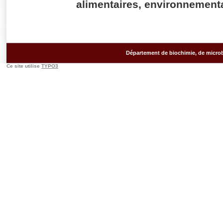
alimentaires, environnementa
Département de biochimie, de microb
Ce site utilise
TYPO3