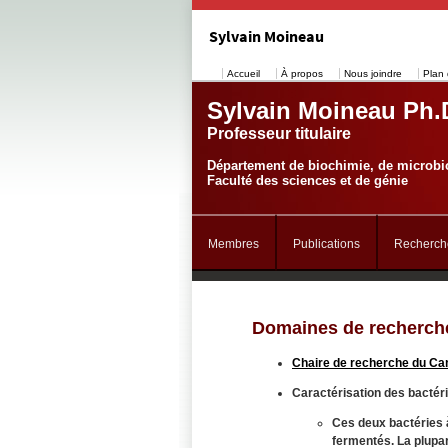
Sylvain Moineau
Accueil
À propos
Nous joindre
Plan 
Sylvain Moineau Ph.
Professeur titulaire
Département de biochimie, de microbio
Faculté des sciences et de génie
Membres
Publications
Recherch
Domaines de recherche
Chaire de recherche du Ca
Caractérisation des bacté
Ces deux bactéries à 
fermentés. La plupa