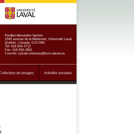
Pavillon Alexandre-Vachon
1045 avenue de la Médecine, Université Laval
Québec, Canada, G1V 0A6
Tel: 418 656-3712
Fax: 418 656-2861
Courriel: sylvain.moineau@bcm.ulaval.ca
Collection de phages
Activités sociales
s
à