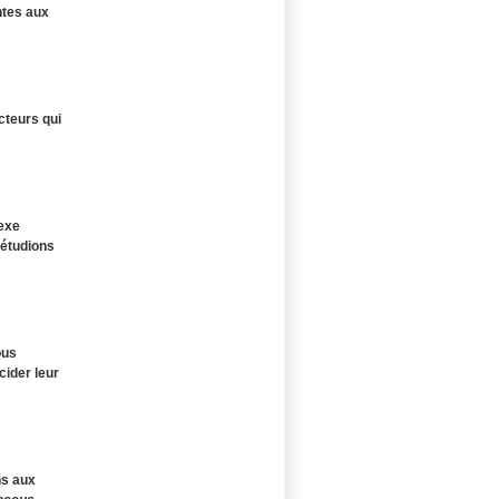
ntes aux
cteurs qui
lexe
 étudions
ous
cider leur
ns aux