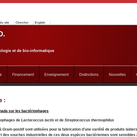
du site
Chercher
English
D.
logie et de bio-informatique
e
Financement
Enseignement
Distinctions
Nouvelles
 :
nada sur les bactériophages
riophages de
Lactococcus lactis
et de
Streptococcus thermophilus
Gram-positif sont utilisées pour la fabrication d'une variété de produits laitier
rt des souches industrielles de ces deux espèces bactériennes sont sensibles 