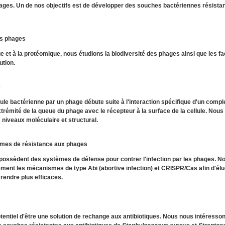
phages. Un de nos objectifs est de développer des souches bactériennes résista
es phages
 et à la protéomique, nous étudions la biodiversité des phages ainsi que les fa
ution.
e
llule bactérienne par un phage débute suite à l'interaction spécifique d'un comp
extrémité de la queue du phage avec le récepteur à la surface de la cellule. Nous
x niveaux moléculaire et structural.
mes de résistance aux phages
 possèdent des systèmes de défense pour contrer l'infection par les phages. N
ement les mécanismes de type Abi (abortive infection) et CRISPR/Cas afin d'élu
 rendre plus efficaces.
tentiel d'être une solution de rechange aux antibiotiques. Nous nous intéresso