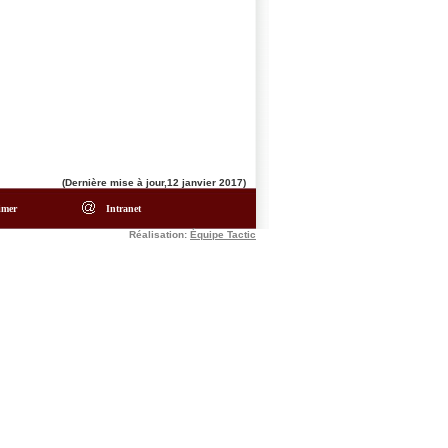
(Dernière mise à jour,12 janvier 2017)
imer
Intranet
Réalisation:
Équipe Tactic