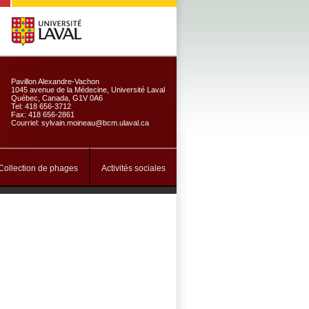
Pavillon Alexandre-Vachon
1045 avenue de la Médecine, Université Laval
Québec, Canada, G1V 0A6
Tel: 418 656-3712
Fax: 418 656-2861
Courriel: sylvain.moineau@bcm.ulaval.ca
Collection de phages
Activités sociales