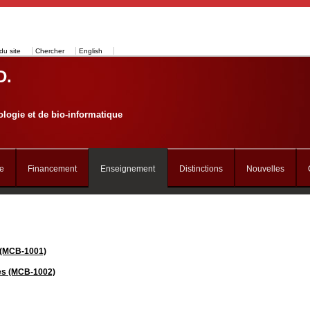
du site
Chercher
English
D.
logie et de bio-informatique
e
Financement
Enseignement
Distinctions
Nouvelles
e (MCB-1001)
es (MCB-1002)