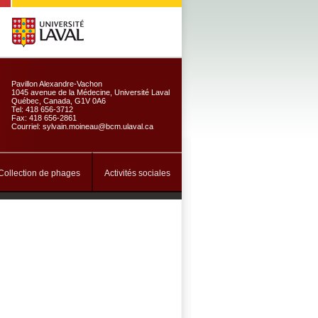
Pavillon Alexandre-Vachon
1045 avenue de la Médecine, Université Laval
Québec, Canada, G1V 0A6
Tel: 418 656-3712
Fax: 418 656-2861
Courriel: sylvain.moineau@bcm.ulaval.ca
Collection de phages
Activités sociales