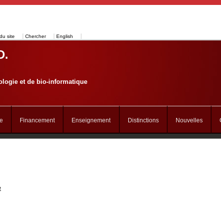
du site
Chercher
English
D.
logie et de bio-informatique
e
Financement
Enseignement
Distinctions
Nouvelles
e