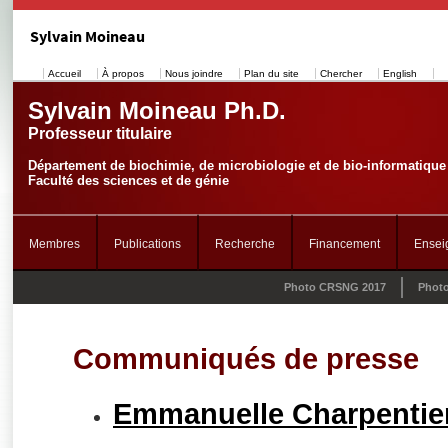
Sylvain Moineau
Accueil
À propos
Nous joindre
Plan du site
Chercher
English
Sylvain Moineau Ph.D.
Professeur titulaire
Département de biochimie, de microbiologie et de bio-informatique
Faculté des sciences et de génie
Membres
Publications
Recherche
Financement
Ensei
Photo CRSNG 2017
Phot
Communiqués de presse
Emmanuelle Charpentier