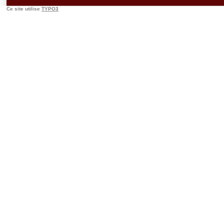
Ce site utilise
TYPO3