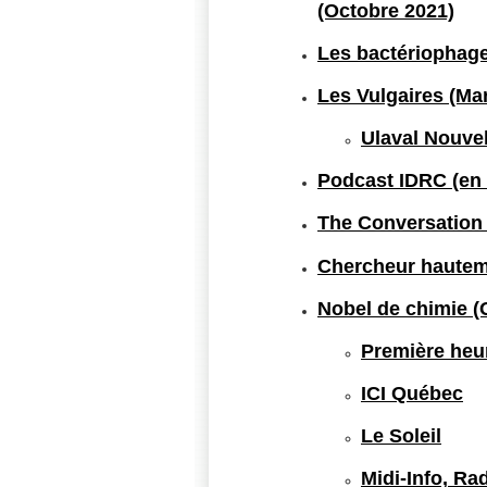
(Octobre 2021)
Les bactériophage
Les Vulgaires (Ma
Ulaval Nouvel
Podcast IDRC (en a
The Conversation 
Chercheur hauteme
Nobel de chimie (
Première heu
ICI Québec
Le Soleil
Midi-Info, R