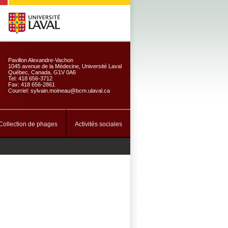
Pavillon Alexandre-Vachon
1045 avenue de la Médecine, Université Laval
Québec, Canada, G1V 0A6
Tel: 418 656-3712
Fax: 418 656-2861
Courriel: sylvain.moineau@bcm.ulaval.ca
Collection de phages
Activités sociales