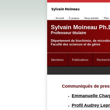
Sylvain Moineau
Accueil
À propos
Nous joindre
Plan 
Sylvain Moineau Ph.
Professeur titulaire
Département de biochimie, de microbio
Faculté des sciences et de génie
Membres
Publications
Recherch
Communiqués de pres
Emmanuelle Charp
Profil Audrey Lepr