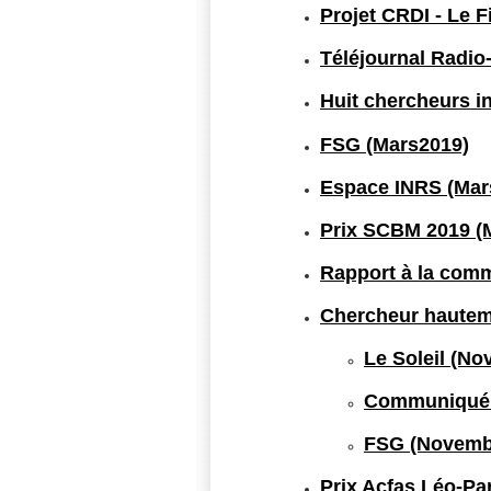
Projet CRDI - Le Fi
Téléjournal Radio
Huit chercheurs in
FSG (Mars2019)
Espace INRS (Mar
Prix SCBM 2019 (
Rapport à la com
Chercheur hautem
Le Soleil (N
Communiqué 
FSG (Novemb
Prix Acfas Léo-Pa