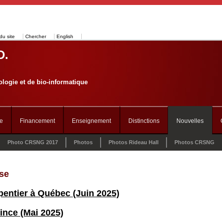
du site
Chercher
English
D.
logie et de bio-informatique
e
Financement
Enseignement
Distinctions
Nouvelles
Photo CRSNG 2017
Photos
Photos Rideau Hall
Photos CRSNG
se
entier à Québec (Juin 2025)
ince (Mai 2025)