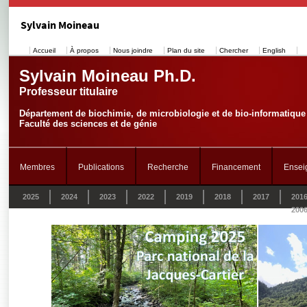
Sylvain Moineau
Accueil
À propos
Nous joindre
Plan du site
Chercher
English
Sylvain Moineau Ph.D.
Professeur titulaire
Département de biochimie, de microbiologie et de bio-informatique
Faculté des sciences et de génie
Membres
Publications
Recherche
Financement
Ensei
2025
2024
2023
2022
2019
2018
2017
201
200