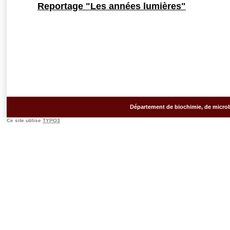
Reportage "Les années lumières"
Département de biochimie, de microb
Ce site utilise
TYPO3