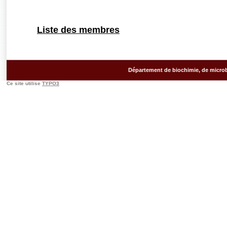
Liste des membres
Département de biochimie, de microb
Ce site utilise
TYPO3