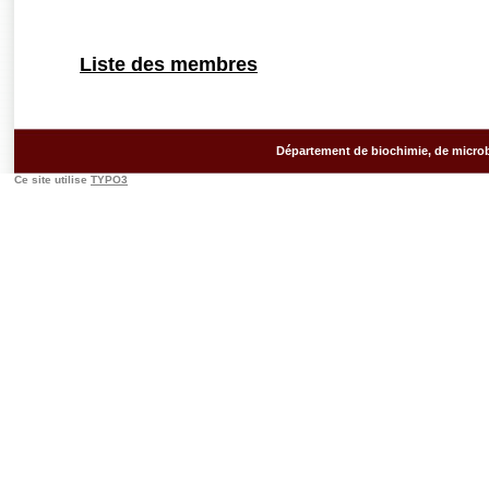
Liste des membres
Département de biochimie, de microb
Ce site utilise
TYPO3