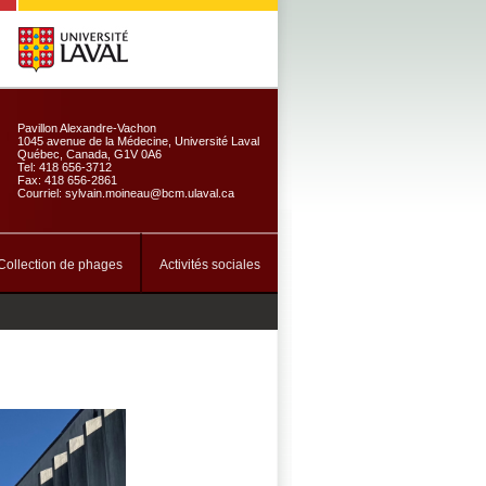
Pavillon Alexandre-Vachon
1045 avenue de la Médecine, Université Laval
Québec, Canada, G1V 0A6
Tel: 418 656-3712
Fax: 418 656-2861
Courriel: sylvain.moineau@bcm.ulaval.ca
Collection de phages
Activités sociales