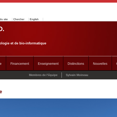
du site
Chercher
English
D.
logie et de bio-informatique
e
Financement
Enseignement
Distinctions
Nouvelles
Membres de l'équipe
Sylvain Moineau
e