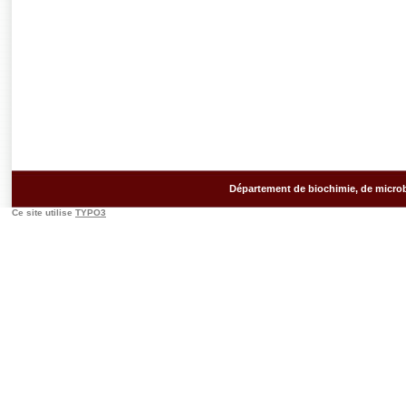
Département de biochimie, de microb
Ce site utilise
TYPO3