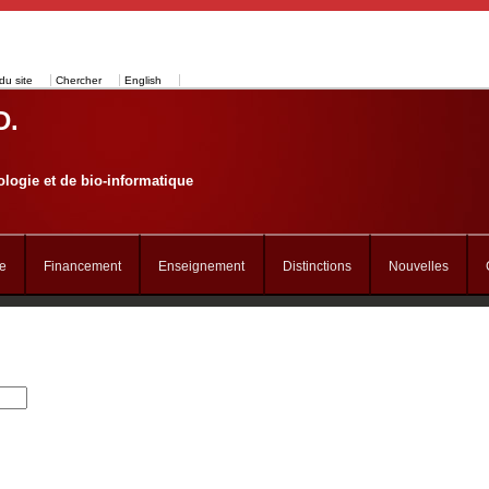
du site
Chercher
English
D.
logie et de bio-informatique
e
Financement
Enseignement
Distinctions
Nouvelles