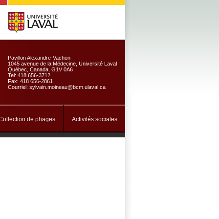
Pavillon Alexandre-Vachon
1045 avenue de la Médecine, Université Laval
Québec, Canada, G1V 0A6
Tel: 418 656-3712
Fax: 418 656-2861
Courriel: sylvain.moineau@bcm.ulaval.ca
Collection de phages
Activités sociales