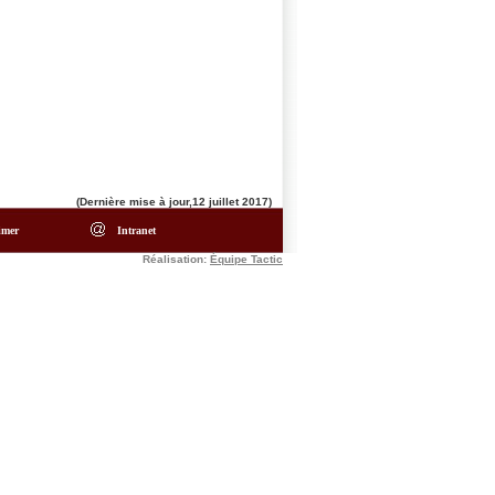
(Dernière mise à jour,12 juillet 2017)
imer
Intranet
Réalisation:
Équipe Tactic