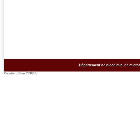
Département de biochimie, de microb
Ce site utilise
TYPO3