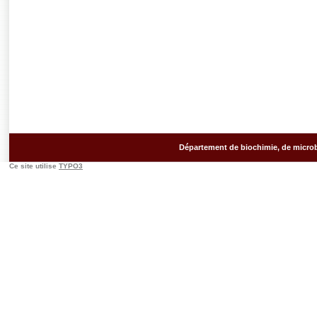
Département de biochimie, de microb
Ce site utilise
TYPO3