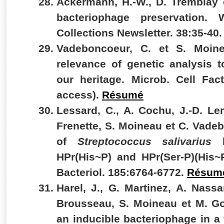
Ackermann, H.-W., D. Tremblay 
bacteriophage preservation. 
Collections Newsletter. 38:35-40.
Vadeboncoeur, C. et
S. Moin
relevance of genetic analysis t
our heritage. Microb. Cell Fac
access).
Résumé
Lessard, C., A. Cochu, J.-D. Le
Frenette,
S. Moineau
et C. Vade
of
Streptococcus salivarius
HPr(His~P) and HPr(Ser-P)(His~
Bacteriol. 185:6764-6772.
Résum
Harel, J., G. Martinez, A. Nassa
Brousseau,
S. Moineau
et M. Go
an inducible bacteriophage in a v