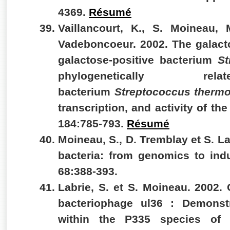
4369.
Résumé
Vaillancourt, K.,
S. Moineau, 
Vadeboncoeur.
2002.
The galact
galactose-positive bacterium
St
phylogenetically rela
bacterium
Streptococcus thermo
transcription, and activity of the
184:785-793.
Résumé
Moineau, S., D. Tremblay et S. La
bacteria: from genomics to ind
68:388-393.
Labrie, S. et
S. Moineau. 2002.
bacteriophage ul36 : Demonst
within the P335 species of l