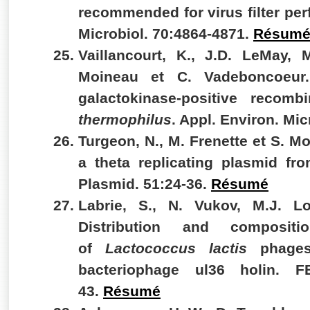
recommended for virus filter per
Microbiol. 70:4864-4871.
Résum
Vaillancourt, K., J.D. LeMay,
Moineau
et C. Vadeboncoeur.
galactokinase-positive recomb
thermophilus
. Appl. Environ. Mic
Turgeon, N., M. Frenette et
S. Mo
a theta replicating plasmid fr
Plasmid. 51:24-36.
Résumé
Labrie, S., N. Vukov, M.J. L
Distribution and composit
of
Lactococcus lactis
phage
bacteriophage ul36 holin. F
43.
Résumé