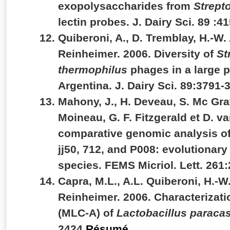
exopolysaccharides from
Strept
lectin probes. J. Dairy Sci. 89 :
Quiberoni, A., D. Tremblay, H.-W.
Reinheimer. 2006. Diversity of
St
thermophilus
phages in a large p
Argentina. J. Dairy Sci. 89:3791-
Mahony, J., H. Deveau, S. Mc Gra
Moineau, G. F. Fitzgerald et D. 
comparative genomic analysis of
jj50, 712, and P008: evolutionary
species. FEMS Micriol. Lett. 261
Capra, M.L., A.L. Quiberoni, H.-
Reinheimer. 2006. Characterizati
(MLC-A) of
Lactobacillus paracas
2424.
Résumé