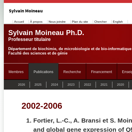
Sylvain Moineau
Accueil
À propos
Nous joindre
Plan du site
Chercher
English
Sylvain Moineau Ph.D.
Professeur titulaire
Département de biochimie, de microbiologie et de bio-informatique
Faculté des sciences et de génie
Membres
Publications
Recherche
Financement
Ensei
2026
2025
2024
2023
2022
2021
2020
2002-2006
Fortier, L.-C., A. Bransi et S. 
and global gene expression of Q