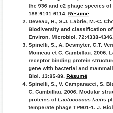
the 936 and c2 phage species of
188:6101-6114.
Résumé
Deveau, H., S.J. Labrie, M.-C. Ch
Biodiversity and classification o
Environ. Microbiol. 72:4338-4346
Spinelli, S., A. Desmyter, C.T. Ve
Moineau et C. Cambillau. 2006. 
receptor binding protein struct
gene with bacterial and mammalia
Biol. 13:85-89.
Résumé
Spinelli, S., V. Campanacci, S. B
C. Cambillau. 2006. Modular stru
proteins of
Lactococcus lactis
ph
temperate phage TP901-1. J. Bio