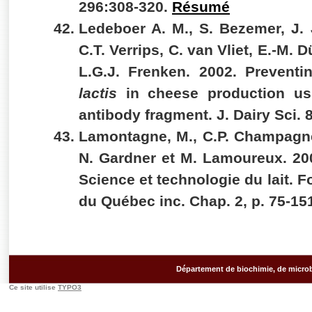
296:308-320.
Résumé
Ledeboer A. M., S. Bezemer, J. 
C.T. Verrips, C. van Vliet, E.-M. D
L.G.J. Frenken.
2002.
Preventi
lactis
in cheese production us
antibody fragment. J. Dairy Sci. 
Lamontagne, M., C.P. Champagne
N. Gardner et M. Lamoureux.
20
Science et technologie du lait. 
du Québec inc. Chap. 2, p. 75-15
Département de biochimie, de microb
Ce site utilise
TYPO3