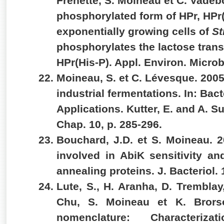
Frenette, S. Moineau et C. Vade
phosphorylated form of HPr, HPr(
exponentially growing cells of
St
phosphorylates the lactose transp
HPr(His-P). Appl. Environ. Micro
Moineau, S. et C. Lévesque. 2005
industrial fermentations. In: Ba
Applications. Kutter, E. and A. S
Chap. 10, p. 285-296.
Bouchard, J.D. et
S. Moineau. 
involved in AbiK sensitivity and
annealing proteins. J. Bacteriol.
Lute, S., H. Aranha, D. Trembla
Chu,
S. Moineau
et K. Brorso
nomenclature: Characteriza