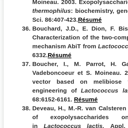
Moineau. 2003.
Exopolysacchari
thermophilus
: biochemistry, gen
Sci. 86:407-423.
Résumé
Bouchard, J.D., E. Dion, F. Bi
Characterization of the two-com
mechanism AbiT from
Lactococc
6332.
Résumé
Boucher, I., M. Parrot, H. 
Vadeboncoeur et
S. Moineau. 2
vector based on melibiose f
engineering of
Lactococcus lac
68:6152-6161.
Résumé
Deveau, H., M.-R. van Calsteren
of exopolysaccharides on
in
Lactococcus lactis.
Appl.