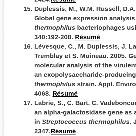
Duplessis, M., W.M. Russell, D.A
Global gene expression analysis
thermophilus
bacteriophages usi
340:192-208.
Résumé
Lévesque, C., M. Duplessis, J. La
Tremblay et S. Moineau. 2005. G
molecular analysis of the virule
an exopolysaccharide-producin
thermophilus
strain. Appl. Enviro
4068.
Résumé
Labrie, S., C. Bart, C. Vadebonco
an alpha-galactosidase gene as 
in
Streptococcus thermophilus
. 
2347.
Résumé