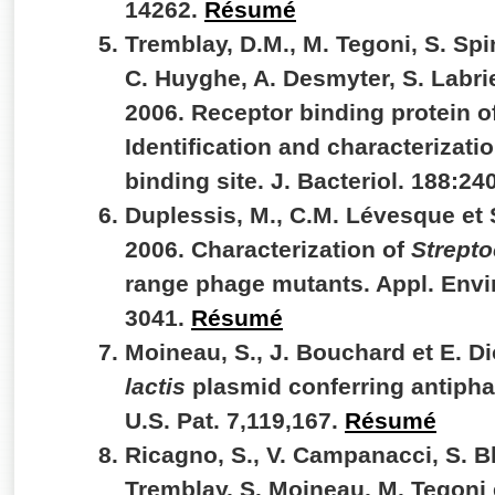
14262.
Résumé
Tremblay, D.M., M. Tegoni, S. Spi
C. Huyghe, A. Desmyter, S. Labri
2006. Receptor binding protein o
Identification and characterizati
binding site. J. Bacteriol. 188:2
Duplessis, M., C.M. Lévesque et 
2006. Characterization of
Strept
range phage mutants. Appl. Envir
3041.
Résumé
Moineau, S., J. Bouchard et E. D
lactis
plasmid conferring antiphag
U.S. Pat. 7,119,167.
Résumé
Ricagno, S., V. Campanacci, S. Bl
Tremblay, S. Moineau, M. Tegoni 