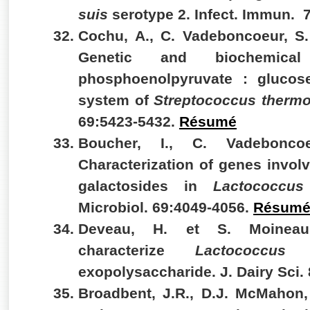
suis
serotype 2. Infect. Immun. 
Cochu, A., C. Vadeboncoeur,
S
Genetic and biochemical
phosphoenolpyruvate : glucos
system of
Streptococcus thermo
69:5423-5432.
Résumé
Boucher, I., C. Vadebonco
Characterization of genes invol
galactosides in
Lactococcus 
Microbiol. 69:4049-4056.
Résum
Deveau, H. et
S. Moinea
characterize
Lactococcus l
exopolysaccharide. J. Dairy Sci.
Broadbent, J.R., D.J. McMahon,