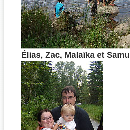
Élias, Zac, Malaïka et Samu