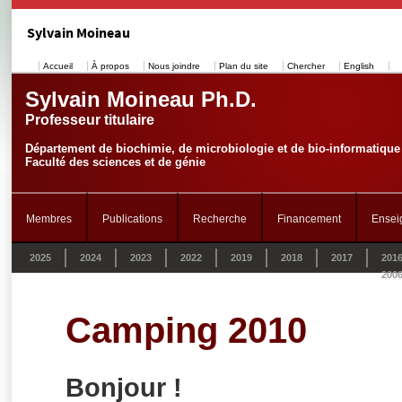
Sylvain Moineau
Accueil
À propos
Nous joindre
Plan du site
Chercher
English
Sylvain Moineau Ph.D.
Professeur titulaire
Département de biochimie, de microbiologie et de bio-informatique
Faculté des sciences et de génie
Membres
Publications
Recherche
Financement
Ensei
2025
2024
2023
2022
2019
2018
2017
201
200
Camping 2010
Bonjour !