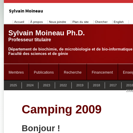
Sylvain Moineau
Accueil
À propos
Nous joindre
Plan du site
Chercher
English
Sylvain Moineau Ph.D.
Professeur titulaire
Département de biochimie, de microbiologie et de bio-informatique
Faculté des sciences et de génie
Membres
Publications
Recherche
Financement
Ensei
2025
2024
2023
2022
2019
2018
2017
201
200
Camping 2009
Bonjour !