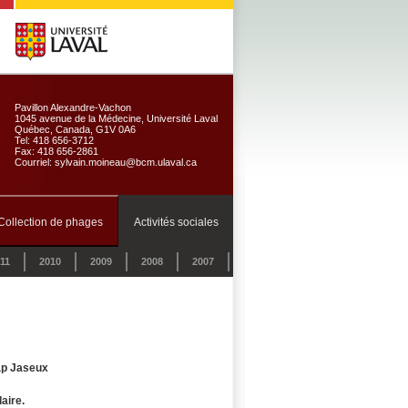
Pavillon Alexandre-Vachon
1045 avenue de la Médecine, Université Laval
Québec, Canada, G1V 0A6
Tel: 418 656-3712
Fax: 418 656-2861
Courriel: sylvain.moineau@bcm.ulaval.ca
Collection de phages
Activités sociales
11
2010
2009
2008
2007
Cap Jaseux
aire.