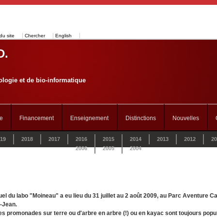
du site
Chercher
English
D.
logie et de bio-informatique
e
Financement
Enseignement
Distinctions
Nouvelles
19
2018
2017
2016
2015
2014
2013
2012
20
2006
2005
2004
l du labo "Moineau" a eu lieu du 31 juillet au 2 août 2009, au Parc Aventure 
-Jean.
 les promonades sur terre ou d'arbre en arbre (!) ou en kayac sont toujours popul