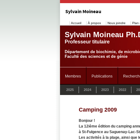
Sylvain Moineau
Accueil
À propos
Nous joindre
Plan 
Sylvain Moineau Ph.
Professeur titulaire
Département de biochimie, de microbio
Faculté des sciences et de génie
Membres
Publications
Recherch
2025
2024
2023
2022
20
Camping 2009
Bonjour !
La 12ième édition du camping annue
à St-Fulgence au Saguenay-Lac-St
Les activités à la plage, ainsi que