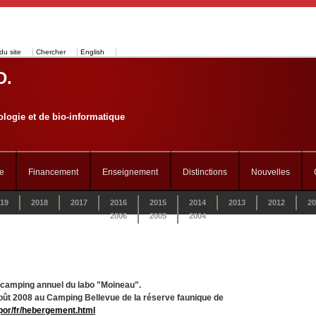
du site
Chercher
English
D.
logie et de bio-informatique
e
Financement
Enseignement
Distinctions
Nouvelles
19
2018
2017
2016
2015
2014
2013
2012
20
2006
2005
2004
e camping annuel du labo "Moineau".
 août 2008 au Camping Bellevue de la réserve faunique de
por/fr/hebergement.html