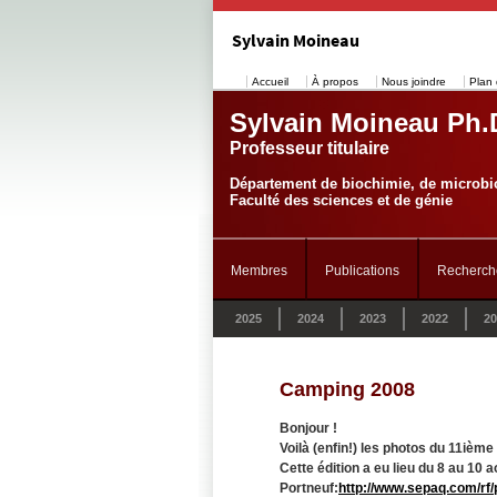
Sylvain Moineau
Accueil
À propos
Nous joindre
Plan 
Sylvain Moineau Ph.
Professeur titulaire
Département de biochimie, de microbio
Faculté des sciences et de génie
Membres
Publications
Recherch
2025
2024
2023
2022
20
Camping 2008
Bonjour !
Voilà (enfin!) les photos du 11ièm
Cette édition a eu lieu du 8 au 10
Portneuf:
http://www.sepaq.com/rf/