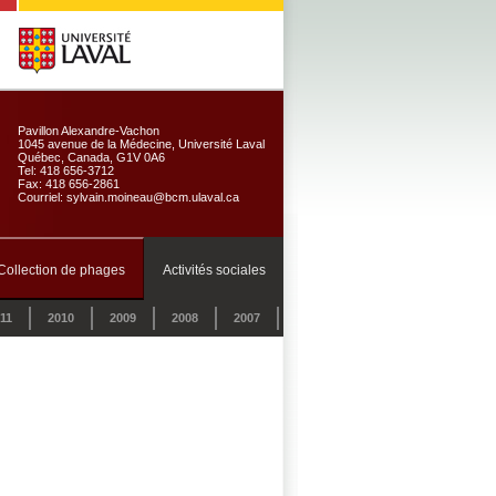
Pavillon Alexandre-Vachon
1045 avenue de la Médecine, Université Laval
Québec, Canada, G1V 0A6
Tel: 418 656-3712
Fax: 418 656-2861
Courriel: sylvain.moineau@bcm.ulaval.ca
Collection de phages
Activités sociales
11
2010
2009
2008
2007