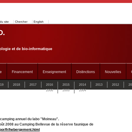
du site
Chercher
English
D.
logie et de bio-informatique
e
Financement
Enseignement
Distinctions
Nouvelles
19
2018
2017
2016
2015
2014
2013
2012
20
2006
2005
2004
e camping annuel du labo "Moineau".
 août 2008 au Camping Bellevue de la réserve faunique de
por/fr/hebergement.html