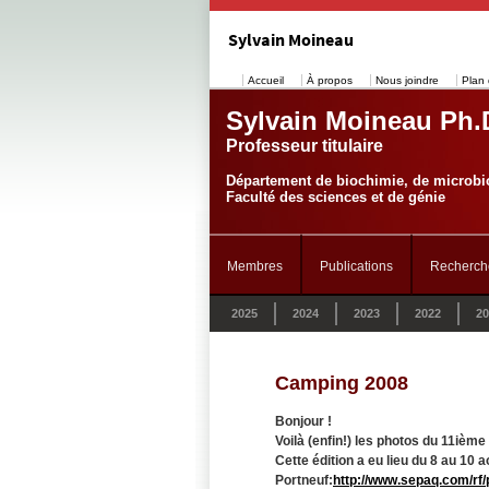
Sylvain Moineau
Accueil
À propos
Nous joindre
Plan 
Sylvain Moineau Ph.
Professeur titulaire
Département de biochimie, de microbio
Faculté des sciences et de génie
Membres
Publications
Recherch
2025
2024
2023
2022
20
Camping 2008
Bonjour !
Voilà (enfin!) les photos du 11ièm
Cette édition a eu lieu du 8 au 10
Portneuf:
http://www.sepaq.com/rf/