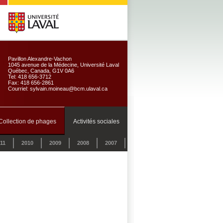
Pavillon Alexandre-Vachon
1045 avenue de la Médecine, Université Laval
Québec, Canada, G1V 0A6
Tel: 418 656-3712
Fax: 418 656-2861
Courriel: sylvain.moineau@bcm.ulaval.ca
Collection de phages
Activités sociales
11
2010
2009
2008
2007