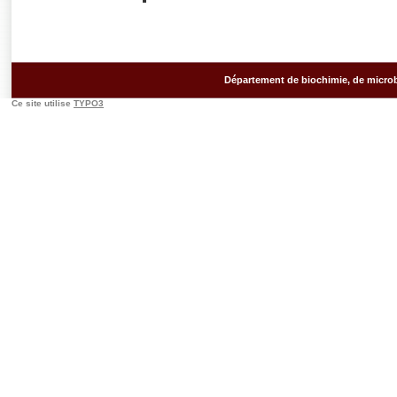
Département de biochimie, de microb
Ce site utilise
TYPO3