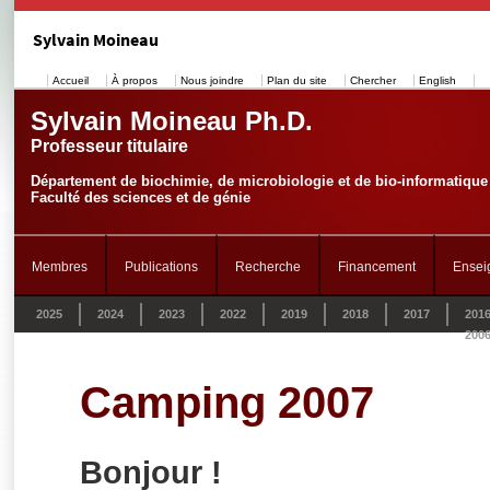
Sylvain Moineau
Accueil
À propos
Nous joindre
Plan du site
Chercher
English
Sylvain Moineau Ph.D.
Professeur titulaire
Département de biochimie, de microbiologie et de bio-informatique
Faculté des sciences et de génie
Membres
Publications
Recherche
Financement
Ensei
2025
2024
2023
2022
2019
2018
2017
201
200
Camping 2007
Bonjour !