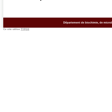
Département de biochimie, de microb
Ce site utilise
TYPO3