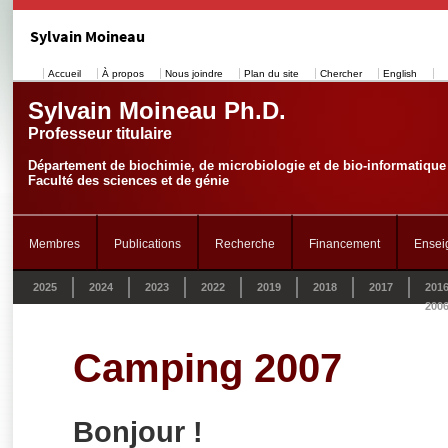
Sylvain Moineau
Accueil
À propos
Nous joindre
Plan du site
Chercher
English
Sylvain Moineau Ph.D.
Professeur titulaire
Département de biochimie, de microbiologie et de bio-informatique
Faculté des sciences et de génie
Membres
Publications
Recherche
Financement
Ensei
2025
2024
2023
2022
2019
2018
2017
201
200
Camping 2007
Bonjour !