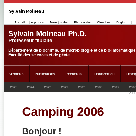
Sylvain Moineau
Accueil
À propos
Nous joindre
Plan du site
Chercher
English
Sylvain Moineau Ph.D.
Professeur titulaire
Département de biochimie, de microbiologie et de bio-informatique
Faculté des sciences et de génie
Membres
Publications
Recherche
Financement
Ensei
2025
2024
2023
2022
2019
2018
2017
201
200
Camping 2006
Bonjour !