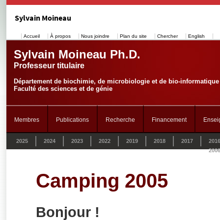
Sylvain Moineau
Accueil
À propos
Nous joindre
Plan du site
Chercher
English
Sylvain Moineau Ph.D.
Professeur titulaire
Département de biochimie, de microbiologie et de bio-informatique
Faculté des sciences et de génie
Membres
Publications
Recherche
Financement
Ensei
2025
2024
2023
2022
2019
2018
2017
201
200
Camping 2005
Bonjour !