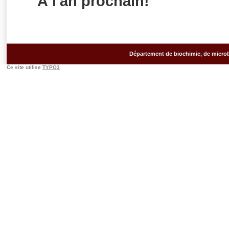
À l'an prochain!
Département de biochimie, de microb
Ce site utilise
TYPO3