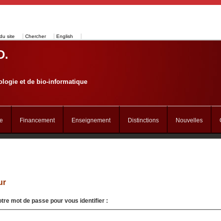
du site
Chercher
English
D.
logie et de bio-informatique
e
Financement
Enseignement
Distinctions
Nouvelles
ur
otre mot de passe pour vous identifier :