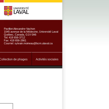
Pavillon Alexandre-Vachon
1045 avenue de la Médecine, Université Laval
Québec, Canada, G1V 0A6
Tel: 418 656-3712
Fax: 418 656-2861
Courriel: sylvain.moineau@bcm.ulaval.ca
Collection de phages
Activités sociales