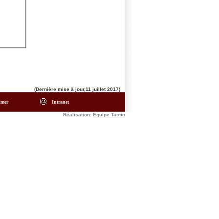
(Dernière mise à jour,11 juillet 2017)
imer
Intranet
Réalisation:
Équipe Tactic