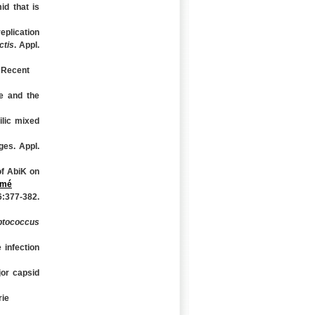
id that is
eplication
ctis
. Appl.
. Recent
e and the
ilic mixed
ges. Appl.
of AbiK on
umé
6:377-382.
ptococcus
 infection
jor capsid
rie