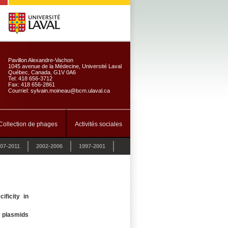
Pavillon Alexandre-Vachon
1045 avenue de la Médecine, Université Laval
Québec, Canada, G1V 0A6
Tel: 418 656-3712
Fax: 418 656-2861
Courriel: sylvain.moineau@bcm.ulaval.ca
Collection de phages
Activités sociales
07-2011
2002-2006
1997-2001
ificity in
plasmids