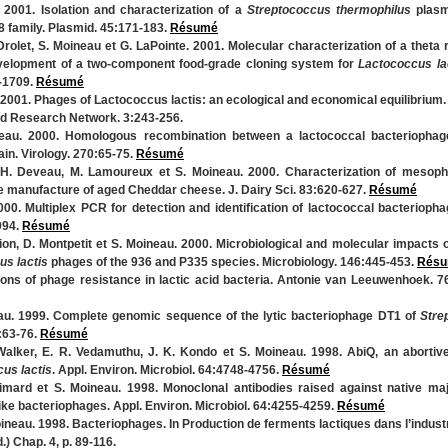
 2001. Isolation and characterization of a
Streptococcus thermophilus
plasm
8 family. Plasmid. 45:171-183.
Résumé
Drolet, S. Moineau et G. LaPointe. 2001. Molecular characterization of a theta r
evelopment of a two-component food-grade cloning system for
Lactococcus la
0-1709.
Résumé
 2001. Phages of Lactococcus lactis: an ecological and economical equilibrium
rld Research Network. 3:243-256.
neau. 2000. Homologous recombination between a lactococcal bacteriophag
in. Virology. 270:65-75.
Résumé
e, H. Deveau, M. Lamoureux et S. Moineau. 2000. Characterization of mesoph
he manufacture of aged Cheddar cheese. J. Dairy Sci. 83:620-627.
Résumé
000. Multiplex PCR for detection and identification of lactococcal bacteriopha
994.
Résumé
Dion, D. Montpetit et S. Moineau. 2000. Microbiological and molecular impacts 
s lactis
phages of the 936 and P335 species. Microbiology. 146:445-453.
Rés
ions of phage resistance in lactic acid bacteria. Antonie van Leeuwenhoek. 7
eau. 1999. Complete genomic sequence of the lytic bacteriophage DT1 of
Stre
5:63-76.
Résumé
Walker, E. R. Vedamuthu, J. K. Kondo et S. Moineau. 1998. AbiQ, an abortive
us lactis
. Appl. Environ. Microbiol. 64:4748-4756.
Résumé
. Simard et S. Moineau. 1998. Monoclonal antibodies raised against native ma
like bacteriophages. Appl. Environ. Microbiol. 64:4255-4259.
Résumé
neau. 1998. Bacteriophages. In Production de ferments lactiques dans l’indust
.) Chap. 4, p. 89-116.