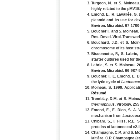
Turgeon, N. et S. Moineau.
highly related to the pMV15
Emond, E., R. Lavallée, G. 
plasmid and its use for d
Environ. Microbiol. 67:170
Boucher I., and S. Moineau.
Res. Devel. Virol. Transwo
Bouchard, J.D. et S. Moi
chromosome of its host stra
Bissonnette, F., S. Labri
starter cultures used for t
Labrie, S. et S. Moineau. 2
Environ. Microbiol. 66:987-
Boucher, I., E. Emond, E. 
the lytic cycle of
Lactococcu
Moineau, S. 1999. Applicat
Résumé
Tremblay, D.M. et S. Moin
thermophilus
. Virology. 25
Emond, E., E. Dion, S. A. 
mechanism from
Lactococc
Chibani, S., I. Fliss, R.E
proteins of lactococcal c2-
Champagne, C.P., and S. Moi
laitière. C.P. Champagne (ed