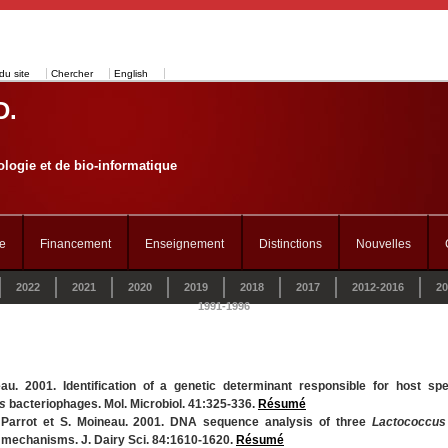
du site
Chercher
English
D.
logie et de bio-informatique
e
Financement
Enseignement
Distinctions
Nouvelles
2022
2021
2020
2019
2018
2017
2012-2016
20
1991-1996
u. 2001. Identification of a genetic determinant responsible for host spec
s
bacteriophages. Mol. Microbiol. 41:325-336.
Résumé
. Parrot et S. Moineau. 2001. DNA sequence analysis of three
Lactococcus
 mechanisms. J. Dairy Sci. 84:1610-1620.
Résumé