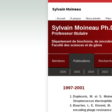
Sylvain Moineau
Accueil
À propos
Nous joindre
Plan 
Sylvain Moineau Ph.
Professeur titulaire
Département de biochimie, de microbio
Faculté des sciences et de génie
Membres
Publications
Recherch
2026
2025
2024
2023
1997-2001
Duplessis, M. et S. Moinea
Streptococcus thermophilu
Boucher, I., E. Emond, M
encoding phage resistance