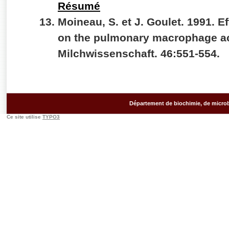
Résumé
Moineau, S. et J. Goulet. 1991. E
on the pulmonary macrophage act
Milchwissenschaft. 46:551-554.
Département de biochimie, de microb
Ce site utilise
TYPO3