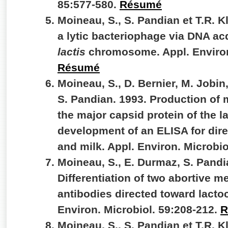
85:577-580.
Résumé
Moineau, S., S. Pandian et T.R. 
a lytic bacteriophage via DNA ac
lactis
chromosome. Appl. Environ.
Résumé
Moineau, S., D. Bernier, M. Jobin
S. Pandian. 1993. Production of
the major capsid protein of the 
development of an ELISA for dire
and milk. Appl. Environ. Microbi
Moineau, S., E. Durmaz, S. Pandi
Differentiation of two abortive
antibodies directed toward lacto
Environ. Microbiol. 59:208-212.
R
Moineau, S., S. Pandian et T.R.