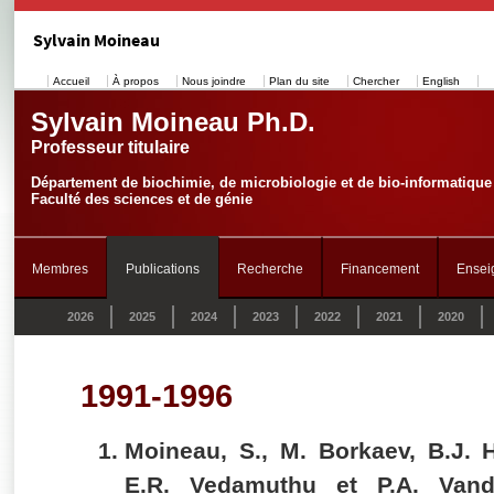
Sylvain Moineau
Accueil
À propos
Nous joindre
Plan du site
Chercher
English
Sylvain Moineau Ph.D.
Professeur titulaire
Département de biochimie, de microbiologie et de bio-informatique
Faculté des sciences et de génie
Membres
Publications
Recherche
Financement
Ensei
2026
2025
2024
2023
2022
2021
2020
1991-1996
Moineau, S., M. Borkaev, B.J. H
E.R. Vedamuthu et P.A. Vand