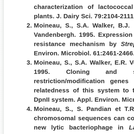
characterization of lactococc
plants. J. Dairy Sci. 79:2104-211
Moineau, S., S.A. Walker, B.J.
Vandenbergh. 1995. Expression
resistance mechanism by
Str
Environ. Microbiol. 61:2461-2466
Moineau, S., S.A. Walker, E.R.
1995. Cloning and s
restriction/modification gene
relatedness of this system to
DpnII system. Appl. Environ. Mic
Moineau, S., S. Pandian et T.
chromosomal sequences can con
new lytic bacteriophage in
L