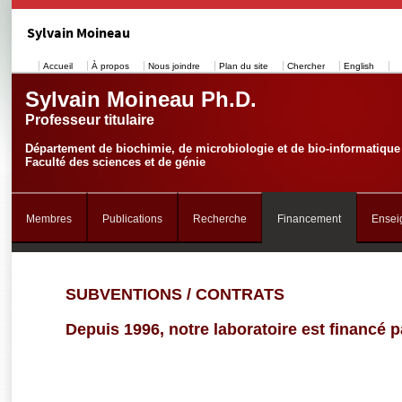
Sylvain Moineau
Accueil
À propos
Nous joindre
Plan du site
Chercher
English
Sylvain Moineau Ph.D.
Professeur titulaire
Département de biochimie, de microbiologie et de bio-informatique
Faculté des sciences et de génie
Membres
Publications
Recherche
Financement
Ensei
SUBVENTIONS / CONTRATS
Depuis 1996, notre laboratoire est financé 