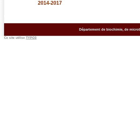
2014-2017
Département de biochimie, de microb
Ce site utilise
TYPO3