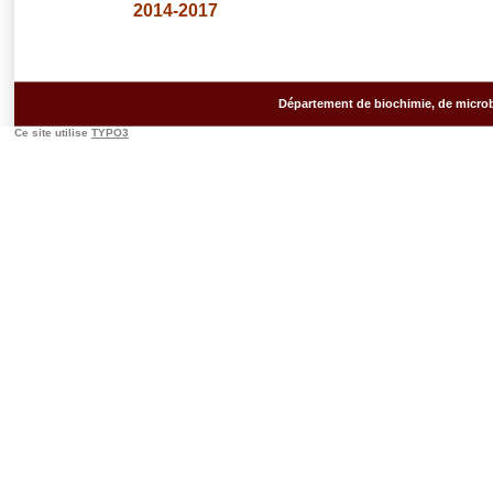
2014-2017
Département de biochimie, de microb
Ce site utilise
TYPO3