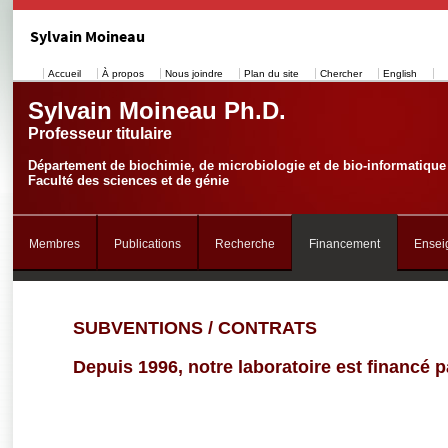
Sylvain Moineau
Accueil
À propos
Nous joindre
Plan du site
Chercher
English
Sylvain Moineau Ph.D.
Professeur titulaire
Département de biochimie, de microbiologie et de bio-informatique
Faculté des sciences et de génie
Membres
Publications
Recherche
Financement
Ensei
SUBVENTIONS / CONTRATS
Depuis 1996, notre laboratoire est financé 