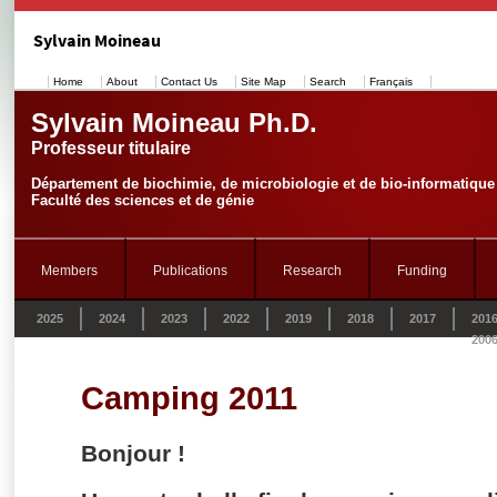
Sylvain Moineau
Home
About
Contact Us
Site Map
Search
Français
Sylvain Moineau Ph.D.
Professeur titulaire
Département de biochimie, de microbiologie et de bio-informatique
Faculté des sciences et de génie
Members
Publications
Research
Funding
2025
2024
2023
2022
2019
2018
2017
201
200
Camping 2011
Bonjour !