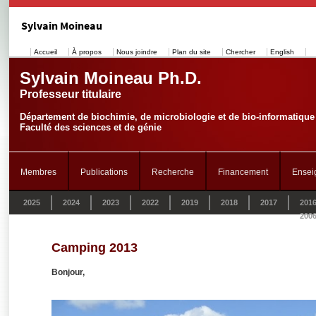
Sylvain Moineau
Accueil
À propos
Nous joindre
Plan du site
Chercher
English
Sylvain Moineau Ph.D.
Professeur titulaire
Département de biochimie, de microbiologie et de bio-informatique
Faculté des sciences et de génie
Membres
Publications
Recherche
Financement
Ensei
2025
2024
2023
2022
2019
2018
2017
201
200
Camping 2013
Bonjour,