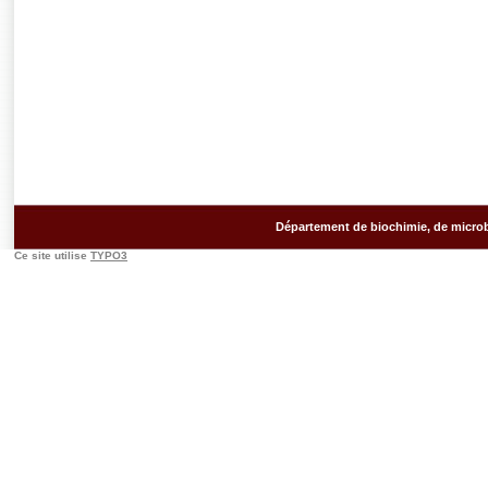
Département de biochimie, de microb
Ce site utilise
TYPO3