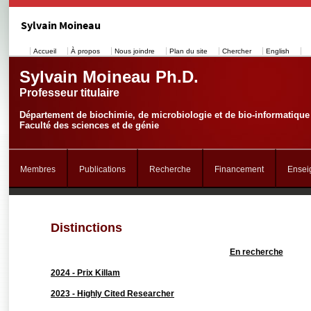
Sylvain Moineau
Accueil
À propos
Nous joindre
Plan du site
Chercher
English
Sylvain Moineau Ph.D.
Professeur titulaire
Département de biochimie, de microbiologie et de bio-informatique
Faculté des sciences et de génie
Membres
Publications
Recherche
Financement
Ensei
Distinctions
En recherche
2024 - Prix Killam
2023 - Highly Cited Researcher