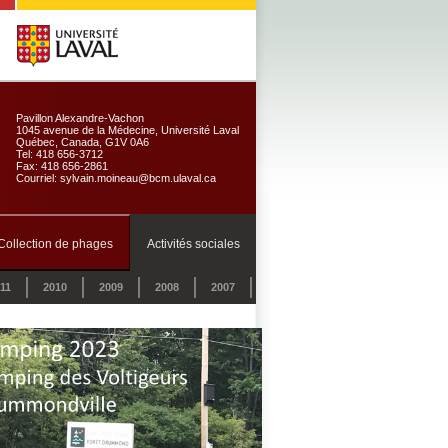
Pavillon Alexandre-Vachon
1045 avenue de la Médecine, Université Laval
Québec, Canada, G1V 0A6
Tel: 418 656-3712
Fax: 418 656-2861
Courriel: sylvain.moineau@bcm.ulaval.ca
Collection de phages
Activités sociales
11
2010
2009
2008
2007