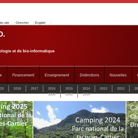
du site
Chercher
English
D.
logie et de bio-informatique
e
Financement
Enseignement
Distinctions
Nouvelles
19
2018
2017
2016
2015
2014
2013
2012
20
2006
2005
2004