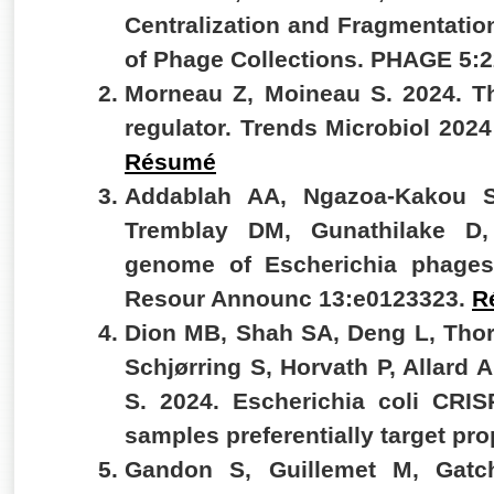
Centralization and Fragmentatio
of Phage Collections. PHAGE 5:2
Morneau Z, Moineau S. 2024. T
regulator. Trends Microbiol 202
Résumé
Addablah AA, Ngazoa-Kakou S
Tremblay DM, Gunathilake D
genome of Escherichia phages
Resour Announc 13:e0123323.
R
Dion MB, Shah SA, Deng L, Thor
Schjørring S, Horvath P, Allard 
S. 2024. Escherichia coli CRIS
samples preferentially target pr
Gandon S, Guillemet M, Gatc