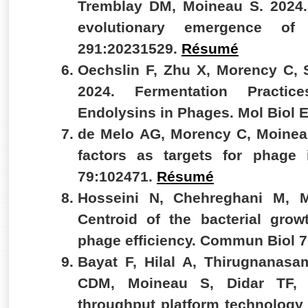
Tremblay DM, Moineau S. 2024.
evolutionary emergence of
291:20231529.
Résumé
Oechslin F, Zhu X, Morency C, 
2024. Fermentation Practic
Endolysins in Phages. Mol Biol 
de Melo AG, Morency C, Moineau
factors as targets for phage 
79:102471.
Résumé
Hosseini N, Chehreghani M, M
Centroid of the bacterial gro
phage efficiency. Commun Biol 7
Bayat F, Hilal A, Thirugnanasa
CDM, Moineau S, Didar TF, 
throughput platform technology f