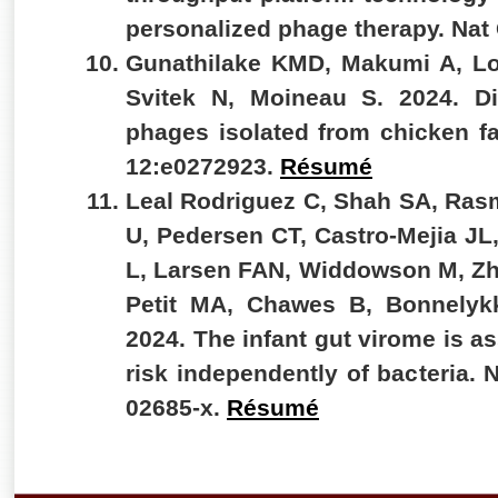
personalized phage therapy. Na
Gunathilake KMD, Makumi A, Lo
Svitek N, Moineau S. 2024. Di
phages isolated from chicken f
12:e0272923.
Résumé
Leal Rodriguez C, Shah SA, Ra
U, Pedersen CT, Castro-Mejia J
L, Larsen FAN, Widdowson M, Zh
Petit MA, Chawes B, Bonnelyk
2024. The infant gut virome is 
risk independently of bacteria.
02685-x.
Résumé