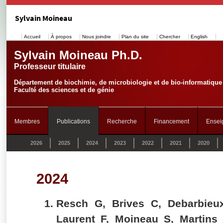
Sylvain Moineau
Accueil
À propos
Nous joindre
Plan du site
Chercher
English
Sylvain Moineau Ph.D.
Professeur titulaire
Département de biochimie, de microbiologie et de bio-informatique
Faculté des sciences et de génie
Membres
Publications
Recherche
Financement
Ensei
2026
2025
2024
2023
2022
2021
2020
2024
Resch G, Brives C, Debarbieu
Laurent F, Moineau S, Martin