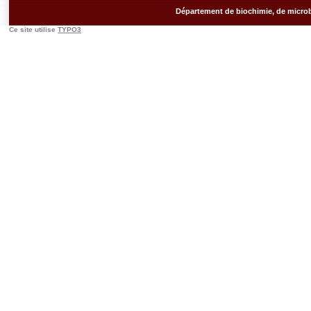
Département de biochimie, de microb
Ce site utilise
TYPO3